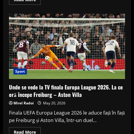
more
about
Ce
variante
mai
are
Nicușor
Dan
după
blocajul
negocierilor
politice.
Analiștii
explică
scenariile
posibile
Sport
Unde se vede la TV finala Europa League 2026. La ce
oră începe Freiburg – Aston Villa
Mirel Radoi
May 20, 2026
Finala UEFA Europa League 2026 le aduce față în față
pe Freiburg și Aston Villa, într-un duel...
Read
Read More