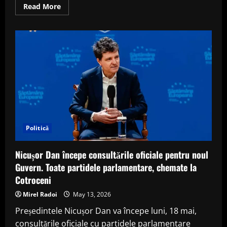
Read
Read More
more
about
Dan
Motreanu
îl
critică
pe
Nicușor
Dan
și
spune
că
trebuia
să
oprească
PSD:
„Nu
Politică
poți
crea
instabilitate
Nicușor Dan începe consultările oficiale pentru noul
și
apoi
Guvern. Toate partidele parlamentare, chemate la
să
pretinzi
Cotroceni
că
reprezinți
Mirel Radoi
May 13, 2026
soluția”
Președintele Nicușor Dan va începe luni, 18 mai,
consultările oficiale cu partidele parlamentare