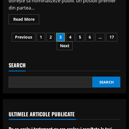
dorește să nominalizeze public un posibil premier
din partea...
Read
Read More
more
about
Sorin
Posts
Grindeanu,
Previous
1
2
3
4
5
6
…
17
despre
viitorul
Next
pagination
premier
din
PNL
după
căderea
SEARCH
Guvernului
Bolojan
SEARCH
ULTIMELE ARTICOLE PUBLICATE