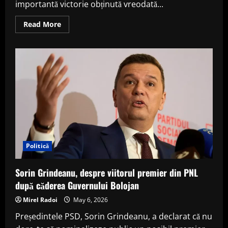
importantă victorie obținută vreodată...
Read
Read More
more
about
40
de
ani
de
la
momentul
istoric
în
care
Steaua
a
cucerit
Cupa
Campionilor
Europeni
Politică
Sorin Grindeanu, despre viitorul premier din PNL
după căderea Guvernului Bolojan
Mirel Radoi
May 6, 2026
Președintele PSD, Sorin Grindeanu, a declarat că nu