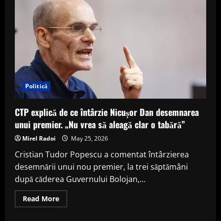
pleacă
de
la
Rapid
după
un
sezon
sub
așteptări
Politică
CTP explică de ce întârzie Nicușor Dan desemnarea
unui premier. „Nu vrea să aleagă clar o tabără”
Mirel Radoi
May 25, 2026
Cristian Tudor Popescu a comentat întârzierea
desemnării unui nou premier, la trei săptămâni
după căderea Guvernului Bolojan,...
Read
Read More
more
about
CTP