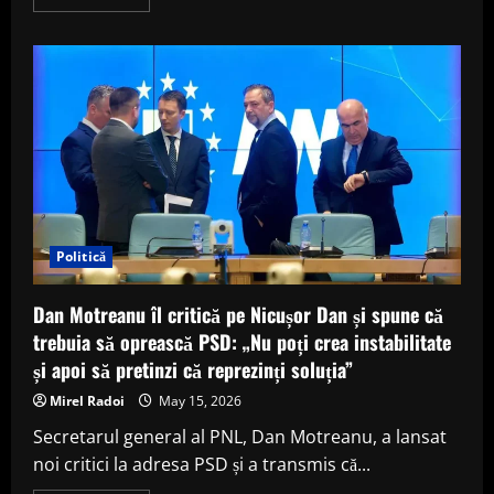
more
about
Unde
se
vede
la
TV
finala
Europa
League
2026.
La
ce
oră
începe
Freiburg
–
Politică
Aston
Villa
Dan Motreanu îl critică pe Nicușor Dan și spune că
trebuia să oprească PSD: „Nu poți crea instabilitate
și apoi să pretinzi că reprezinți soluția”
Mirel Radoi
May 15, 2026
Secretarul general al PNL, Dan Motreanu, a lansat
noi critici la adresa PSD și a transmis că...