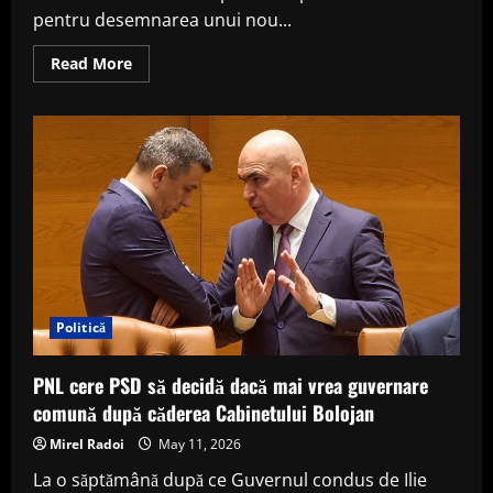
pentru desemnarea unui nou...
Read
Read More
more
about
Nicușor
Dan
începe
consultările
oficiale
pentru
noul
Guvern.
Toate
partidele
parlamentare,
chemate
la
Cotroceni
Politică
PNL cere PSD să decidă dacă mai vrea guvernare
comună după căderea Cabinetului Bolojan
Mirel Radoi
May 11, 2026
La o săptămână după ce Guvernul condus de Ilie