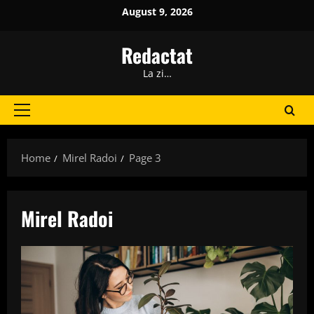
Skip
August 9, 2026
to
content
Redactat
La zi…
Primary
Menu
Home
Mirel Radoi
Page 3
Mirel Radoi