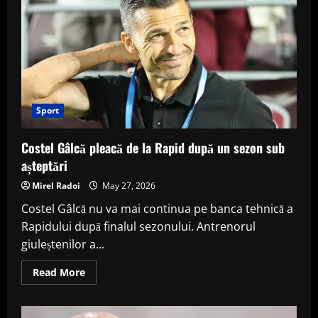
de
întreținut
pentru
începători
Sport
Costel Gâlcă pleacă de la Rapid după un sezon sub
așteptări
Mirel Radoi
May 27, 2026
Costel Gâlcă nu va mai continua pe banca tehnică a
Rapidului după finalul sezonului. Antrenorul
giuleștenilor a...
Read
Read More
more
about
Costel
Gâlcă