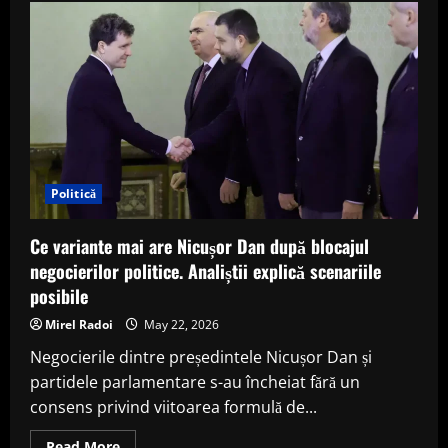
explică
de
ce
întârzie
Nicușor
Dan
desemnarea
unui
premier.
„Nu
vrea
să
aleagă
clar
Politică
o
tabără”
Ce variante mai are Nicușor Dan după blocajul
negocierilor politice. Analiștii explică scenariile
posibile
Mirel Radoi
May 22, 2026
Negocierile dintre președintele Nicușor Dan și
partidele parlamentare s-au încheiat fără un
consens privind viitoarea formulă de...
Read
Read More