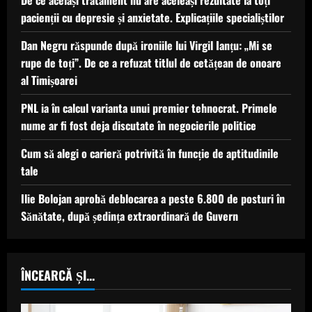
De ce același tratament nu are aceleași rezultate la toți
pacienții cu depresie și anxietate. Explicațiile specialiștilor
Dan Negru răspunde după ironiile lui Virgil Ianțu: „Mi se
rupe de toți”. De ce a refuzat titlul de cetățean de onoare
al Timișoarei
PNL ia în calcul varianta unui premier tehnocrat. Primele
nume ar fi fost deja discutate în negocierile politice
Cum să alegi o carieră potrivită în funcție de aptitudinile
tale
Ilie Bolojan aprobă deblocarea a peste 6.800 de posturi în
Sănătate, după ședința extraordinară de Guvern
ÎNCEARCĂ ȘI...