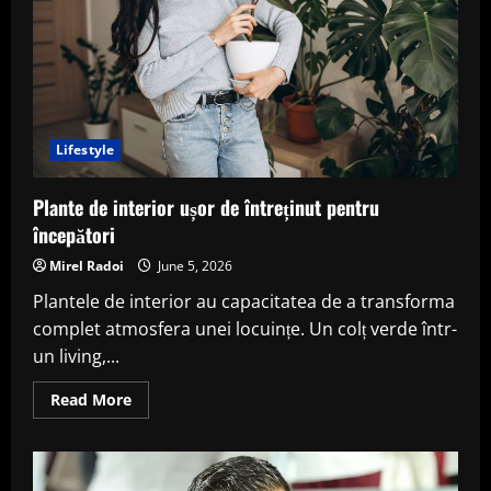
Lifestyle
Plante de interior ușor de întreținut pentru
începători
Mirel Radoi
June 5, 2026
Plantele de interior au capacitatea de a transforma
complet atmosfera unei locuințe. Un colț verde într-
un living,...
Read
Read More
more
about
Plante
de
interior
ușor