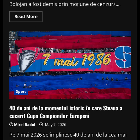
Bolojan a fost demis prin moțiune de cenzură,...
Read
Read More
more
about
PNL
cere
PSD
să
decidă
dacă
mai
vrea
guvernare
comună
după
căderea
Cabinetului
Bolojan
Sport
40 de ani de la momentul istoric în care Steaua a
cucerit Cupa Campionilor Europeni
Mirel Radoi
May 7, 2026
Pe 7 mai 2026 se împlinesc 40 de ani de la cea mai