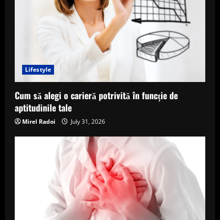
g
Lifestyle
Cum să alegi o carieră potrivită în funcție de
aptitudinile tale
Mirel Radoi
July 31, 2026