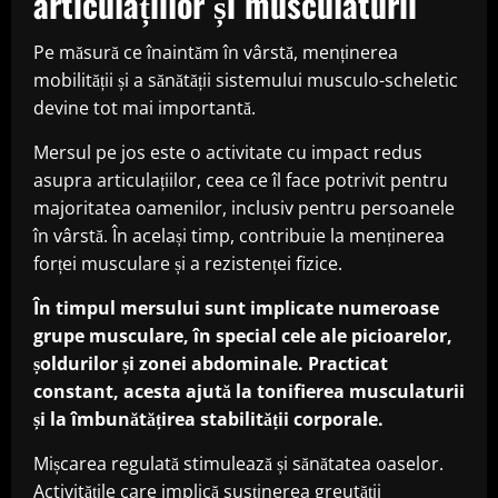
articulațiilor și musculaturii
Pe măsură ce înaintăm în vârstă, menținerea
mobilității și a sănătății sistemului musculo-scheletic
devine tot mai importantă.
Mersul pe jos este o activitate cu impact redus
asupra articulațiilor, ceea ce îl face potrivit pentru
majoritatea oamenilor, inclusiv pentru persoanele
în vârstă. În același timp, contribuie la menținerea
forței musculare și a rezistenței fizice.
În timpul mersului sunt implicate numeroase
grupe musculare, în special cele ale picioarelor,
șoldurilor și zonei abdominale. Practicat
constant, acesta ajută la tonifierea musculaturii
și la îmbunătățirea stabilității corporale.
Mișcarea regulată stimulează și sănătatea oaselor.
Activitățile care implică susținerea greutății