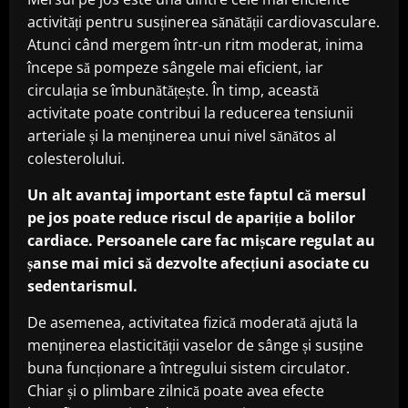
activități pentru susținerea sănătății cardiovasculare.
Atunci când mergem într-un ritm moderat, inima
începe să pompeze sângele mai eficient, iar
circulația se îmbunătățește. În timp, această
activitate poate contribui la reducerea tensiunii
arteriale și la menținerea unui nivel sănătos al
colesterolului.
Un alt avantaj important este faptul că mersul
pe jos poate reduce riscul de apariție a bolilor
cardiace. Persoanele care fac mișcare regulat au
șanse mai mici să dezvolte afecțiuni asociate cu
sedentarismul.
De asemenea, activitatea fizică moderată ajută la
menținerea elasticității vaselor de sânge și susține
buna funcționare a întregului sistem circulator.
Chiar și o plimbare zilnică poate avea efecte