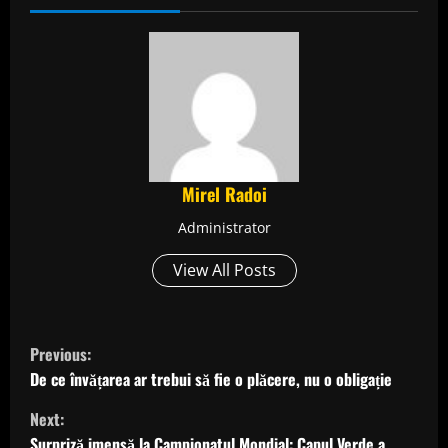
Mirel Radoi
Administrator
View All Posts
C
Previous:
o
De ce învățarea ar trebui să fie o plăcere, nu o obligație
Next:
n
Surpriză imensă la Campionatul Mondial: Capul Verde a