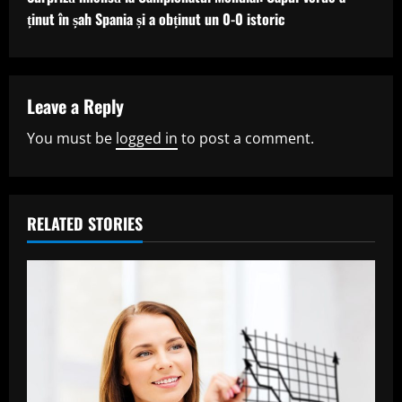
t
ținut în șah Spania și a obținut un 0-0 istoric
i
n
Leave a Reply
u
You must be
logged in
to post a comment.
e
R
RELATED STORIES
e
a
d
i
n