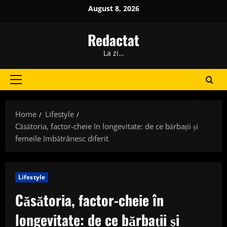
Skip
August 8, 2026
to
content
Redactat
La zi…
Primary
Menu
Home
Lifestyle
Căsătoria, factor-cheie în longevitate: de ce bărbații și
femeile îmbătrânesc diferit
Lifestyle
Căsătoria, factor-cheie în
longevitate: de ce bărbații și