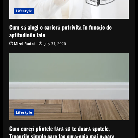
Lifestyle
Cum să alegi o carieră potrivită în funcție de
aptitudinile tale
Mirel Radoi
July 31, 2026
Lifestyle
Cum cureți plintele fără să te doară spatele.
Trucurile simple care fac curățenia mai ușoară