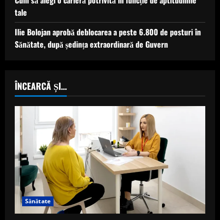
Cum să alegi o carieră potrivită în funcție de aptitudinile
tale
Ilie Bolojan aprobă deblocarea a peste 6.800 de posturi în
Sănătate, după ședința extraordinară de Guvern
ÎNCEARCĂ ȘI...
Sănătate