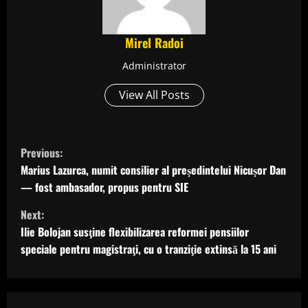
Mirel Radoi
Administrator
View All Posts
C
Previous:
o
Marius Lazurca, numit consilier al președintelui Nicușor Dan
— fost ambasador, propus pentru SIE
n
Next:
t
Ilie Bolojan susţine flexibilizarea reformei pensiilor
speciale pentru magistraţi, cu o tranziţie extinsă la 15 ani
i
n