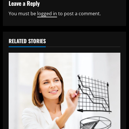
u
Leave a Reply
You must be
logged in
to post a comment.
e
R
e
RELATED STORIES
a
d
i
n
g