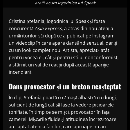
arată acum logodnica lui Speak
Cristina Ștefania, logodnica lui Speak și fosta
concurentă
Asia Express
, a atras din nou atenția
urmăritorilor săi după ce a publicat pe Instagram
un videoclip în care apare dansând senzual, dar și
cu un look complet nou. Artista, apreciată atât
pentru vocea ei, cât și pentru stilul nonconformist,
a stârnit un val de reacții după această apariție
incendiară.
Dans provocator și un breton neașteptat
În clip, Ștefania poartă o cămașă albastră cu dungi,
suficient de lungă cât să lase la vedere picioarele
tonifiate, în timp ce se mișcă provocator în fața
camerei. Mișcările fluide și atitudinea încrezătoare
au captat atenția fanilor, care aproape nu au