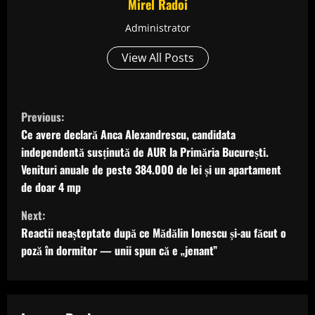
Mirel Radoi
Administrator
View All Posts
C
Previous:
o
Ce avere declară Anca Alexandrescu, candidata
independentă susținută de AUR la Primăria București.
n
Venituri anuale de peste 384.000 de lei și un apartament
de doar 4 mp
t
Next:
i
Reactii neașteptate după ce Mădălin Ionescu și-au făcut o
poză în dormitor — unii spun că e „jenant”
n
u