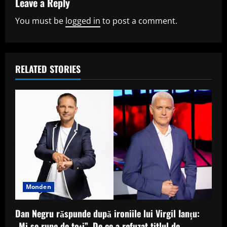
e
Leave a Reply
R
You must be
logged in
to post a comment.
e
a
RELATED STORIES
d
i
n
g
Monden
Dan Negru răspunde după ironiile lui Virgil Ianțu:
„Mi se rupe de toți”. De ce a refuzat titlul de