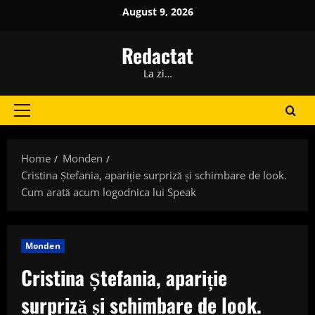
Skip
August 9, 2026
to
content
Redactat
La zi…
Primary
Menu
Home
Monden
Cristina Ștefania, apariție surpriză și schimbare de look.
Cum arată acum logodnica lui Speak
Monden
Cristina Ștefania, apariție
surpriză și schimbare de look.