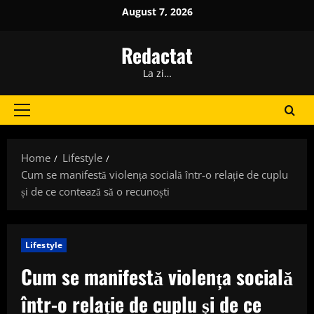
Skip
August 7, 2026
to
content
Redactat
La zi…
Primary
Menu
Home
Lifestyle
Cum se manifestă violența socială într-o relație de cuplu
și de ce contează să o recunoști
Lifestyle
Cum se manifestă violența socială
într-o relație de cuplu și de ce