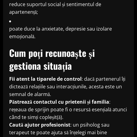
reduce suportul social și sentimentul de
apartenență;
poate duce la anxietate, depresie sau izolare
emoțională.
Cum poți recunoaște și
gestiona situația
Fii atent la tiparele de control
: dacă partenerul îți
dictează relațiile sau interacțiunile, acesta este un
semnal de alarmă.
Păstrează contactul cu prietenii și familia
:
rețeaua de sprijin poate fi o resursă esențială atunci
când te simți copleșit(ă).
Caută ajutor profesionist
: un psiholog sau
terapeut te poate ajuta să înțelegi mai bine