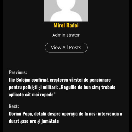
Mirel Radoi
Administrator
View All Posts
C
Previous:
o
Ilie Bolojan confirmă creșterea vârstei de pensionare
pentru polițiști și militari: „Regulile de bun simț trebuie
n
aplicate cât mai repede”
t
Next:
Dorian Popa, detalii despre operația de la nas: intervenția a
i
durat șase ore și jumătate
n