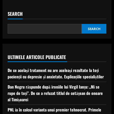
SEARCH
SEARCH
ULTIMELE ARTICOLE PUBLICATE
De ce același tratament nu are aceleași rezultate la toți
pacienții cu depresie și anxietate. Explicațiile specialiștilor
Dan Negru răspunde după ironiile lui Virgil Ianțu: „Mi se
rupe de toți”. De ce a refuzat titlul de cetățean de onoare
al Timișoarei
PNL ia în calcul varianta unui premier tehnocrat. Primele