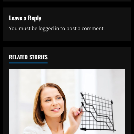
u
Leave a Reply
e
You must be
logged in
to post a comment.
R
e
RELATED STORIES
a
d
i
n
g