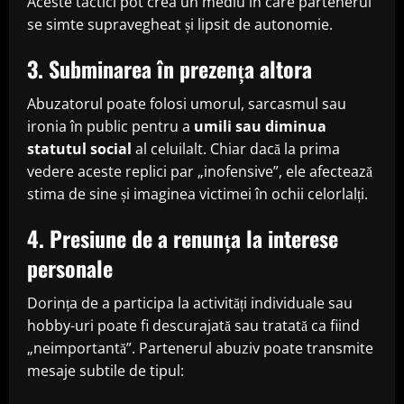
Aceste tactici pot crea un mediu în care partenerul
se simte supravegheat și lipsit de autonomie.
3. Subminarea în prezența altora
Abuzatorul poate folosi umorul, sarcasmul sau
ironia în public pentru a
umili sau diminua
statutul social
al celuilalt. Chiar dacă la prima
vedere aceste replici par „inofensive”, ele afectează
stima de sine și imaginea victimei în ochii celorlalți.
4. Presiune de a renunța la interese
personale
Dorința de a participa la activități individuale sau
hobby-uri poate fi descurajată sau tratată ca fiind
„neimportantă”. Partenerul abuziv poate transmite
mesaje subtile de tipul: