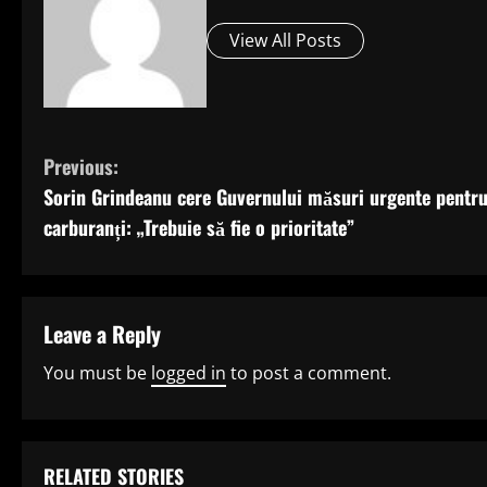
View All Posts
C
Previous:
Sorin Grindeanu cere Guvernului măsuri urgente pentr
o
carburanți: „Trebuie să fie o prioritate”
n
t
Leave a Reply
i
You must be
logged in
to post a comment.
n
u
RELATED STORIES