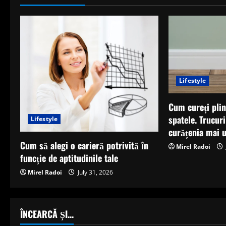
e
R
e
a
d
Lifestyle
i
Cum cureți plin
spatele. Trucur
Lifestyle
n
curățenia mai 
Cum să alegi o carieră potrivită în
g
Mirel Radoi
funcție de aptitudinile tale
Mirel Radoi
July 31, 2026
ÎNCEARCĂ ȘI...