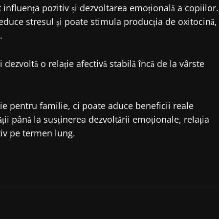
t influența pozitiv și dezvoltarea emoțională a copiilor.
duce stresul și poate stimula producția de oxitocină,
.
 dezvoltă o relație afectivă stabilă încă de la vârste
e pentru familie, ci poate aduce beneficii reale
ții până la susținerea dezvoltării emoționale, relația
tiv pe termen lung.