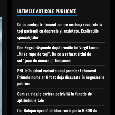
ULTIMELE ARTICOLE PUBLICATE
De ce același tratament nu are aceleași rezultate la
toți pacienții cu depresie și anxietate. Explicațiile
specialiștilor
Dan Negru răspunde după ironiile lui Virgil Ianțu:
„Mi se rupe de toți”. De ce a refuzat titlul de
cetățean de onoare al Timișoarei
PNL ia în calcul varianta unui premier tehnocrat.
Primele nume ar fi fost deja discutate în negocierile
politice
Cum să alegi o carieră potrivită în funcție de
aptitudinile tale
Ilie Bolojan aprobă deblocarea a peste 6.800 de