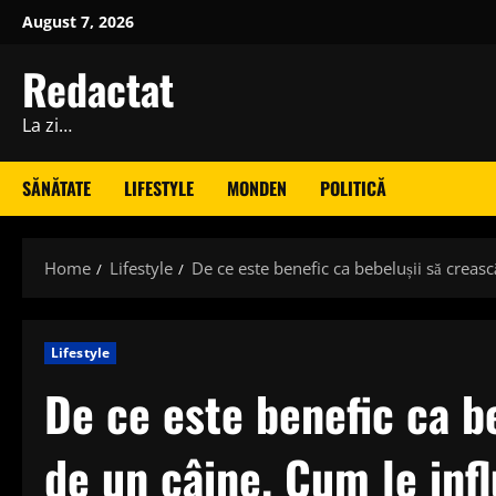
Skip
August 7, 2026
to
content
Redactat
La zi…
SĂNĂTATE
LIFESTYLE
MONDEN
POLITICĂ
Home
Lifestyle
De ce este benefic ca bebelușii să creasc
Lifestyle
De ce este benefic ca b
de un câine. Cum le inf