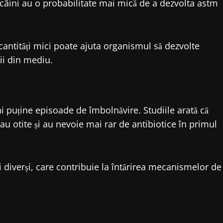
de câini au o probabilitate mai mică de a dezvolta astm
antități mici poate ajuta organismul să dezvolte
rii din mediu.
i puține episoade de îmbolnăvire. Studiile arată că
 sau otite și au nevoie mai rar de antibiotice în primul
i diverși, care contribuie la întărirea mecanismelor de