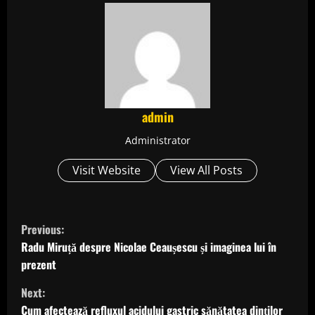
admin
Administrator
Visit Website
View All Posts
C
Previous:
o
Radu Miruță despre Nicolae Ceaușescu și imaginea lui în
prezent
n
Next:
t
Cum afectează refluxul acidului gastric sănătatea dinților