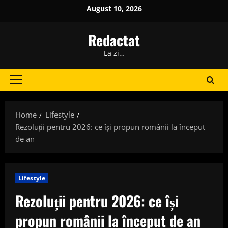
Skip
August 10, 2026
to
content
Redactat
La zi…
Primary
Menu
Home
Lifestyle
Rezoluții pentru 2026: ce își propun românii la început
de an
Lifestyle
Rezoluții pentru 2026: ce își
propun românii la început de an