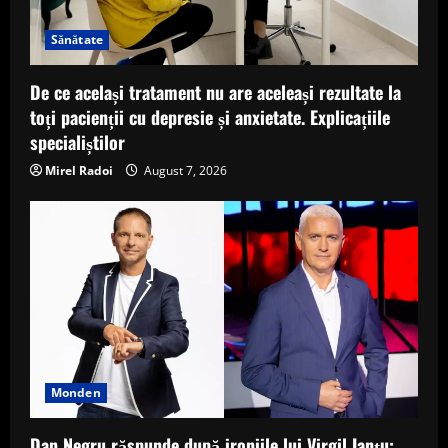
Sănătate
De ce același tratament nu are aceleași rezultate la
toți pacienții cu depresie și anxietate. Explicațiile
specialiștilor
Mirel Radoi
August 7, 2026
Monden
Dan Negru răspunde după ironiile lui Virgil Ianțu: