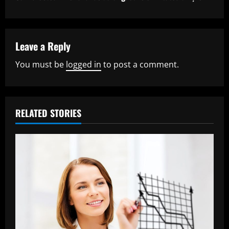
i
n
Leave a Reply
u
You must be
logged in
to post a comment.
e
R
RELATED STORIES
e
a
d
i
n