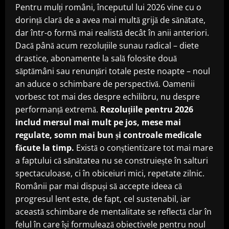
Pentru mulți români, începutul lui 2026 vine cu o
dorință clară de a avea mai multă grijă de sănătate,
dar într-o formă mai realistă decât în anii anteriori.
Dacă până acum rezoluțiile sunau radical – diete
drastice, abonamente la sală folosite două
săptămâni sau renunțări totale peste noapte – noul
an aduce o schimbare de perspectivă. Oamenii
vorbesc tot mai des despre echilibru, nu despre
performanță extremă.
Rezoluțiile pentru 2026
includ mersul mai mult pe jos, mese mai
regulate, somn mai bun și controale medicale
făcute la timp.
Există o conștientizare tot mai mare
a faptului că sănătatea nu se construiește în salturi
spectaculoase, ci în obiceiuri mici, repetate zilnic.
Românii par mai dispuși să accepte ideea că
progresul lent este, de fapt, cel sustenabil, iar
această schimbare de mentalitate se reflectă clar în
felul în care își formulează obiectivele pentru noul