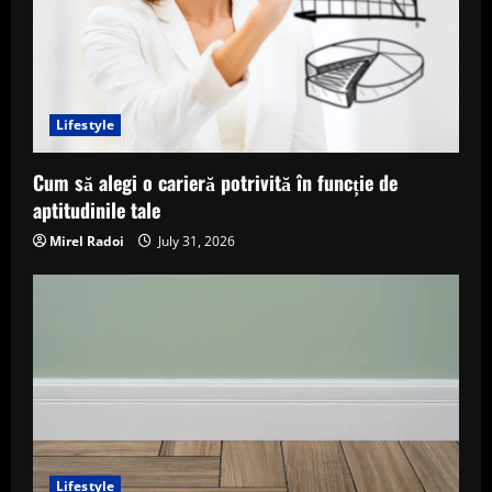
g
Lifestyle
Cum să alegi o carieră potrivită în funcție de
aptitudinile tale
Mirel Radoi
July 31, 2026
Lifestyle