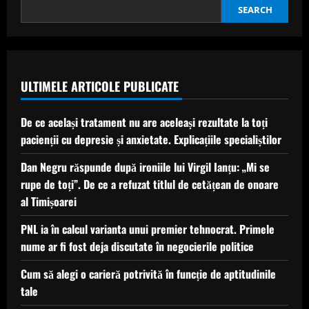
ei,
Cabiria,
SEARCH
a
născut
primul
copil:
„Miracol.
Viață”
ULTIMELE ARTICOLE PUBLICATE
De ce același tratament nu are aceleași rezultate la toți
pacienții cu depresie și anxietate. Explicațiile specialiștilor
Dan Negru răspunde după ironiile lui Virgil Ianțu: „Mi se
rupe de toți”. De ce a refuzat titlul de cetățean de onoare
al Timișoarei
PNL ia în calcul varianta unui premier tehnocrat. Primele
nume ar fi fost deja discutate în negocierile politice
Cum să alegi o carieră potrivită în funcție de aptitudinile
tale