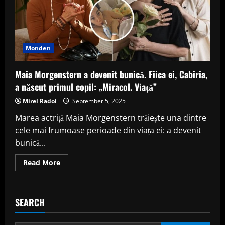
Monden
Maia Morgenstern a devenit bunică. Fiica ei, Cabiria,
a născut primul copil: „Miracol. Viață”
Mirel Radoi
September 5, 2025
Marea actriță Maia Morgenstern trăiește una dintre
cele mai frumoase perioade din viața ei: a devenit
bunică...
Read
Read More
more
about
Maia
Morgenstern
a
SEARCH
devenit
bunică.
Fiica