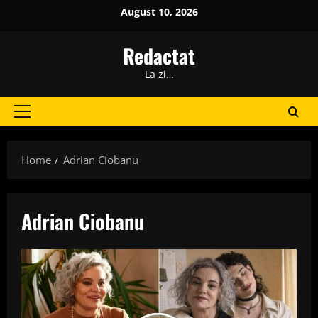
Skip
August 10, 2026
to
content
Redactat
La zi…
Primary
Menu
Home
Adrian Ciobanu
Adrian Ciobanu