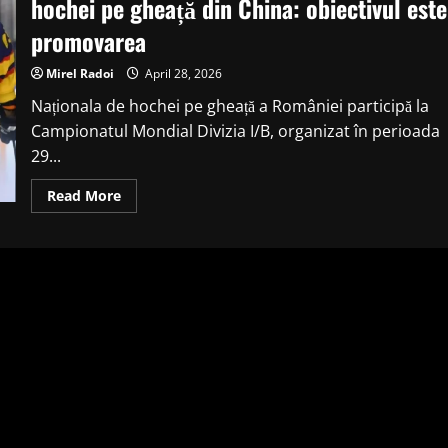
hochei pe gheață din China: obiectivul este
promovarea
Mirel Radoi
April 28, 2026
Naționala de hochei pe gheață a României participă la
Campionatul Mondial Divizia I/B, organizat în perioada
29...
Read
Read More
more
about
România,
la
Campionatul
Mondial
de
hochei
pe
gheață
din
China:
obiectivul
este
promovarea