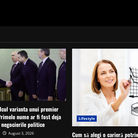
alcul varianta unui premier
Primele nume ar fi fost deja
Lifestyle
 negocierile politice
August 3, 2026
Cum să alegi o carieră potriv