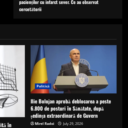
pacienților cu infarct sever. Ce au observat
cercetătorii
Politică
Ilie Bolojan aprobă deblocarea a peste
6.800 de posturi în Sănătate, după
ședința extraordinară de Guvern
Mirel Radoi
July 29, 2026
ită în