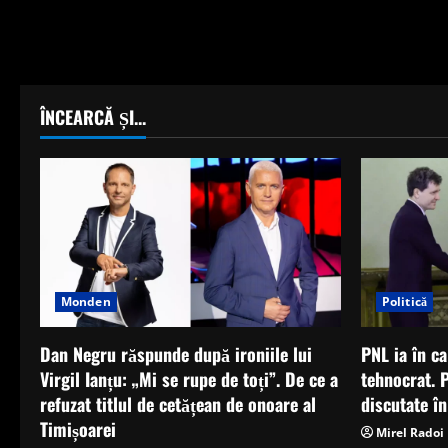
ÎNCEARCĂ ȘI...
Monden
Politică
Dan Negru răspunde după ironiile lui
PNL ia în c
Virgil Ianțu: „Mi se rupe de toți”. De ce a
tehnocrat. 
refuzat titlul de cetățean de onoare al
discutate în
Timișoarei
Mirel Radoi