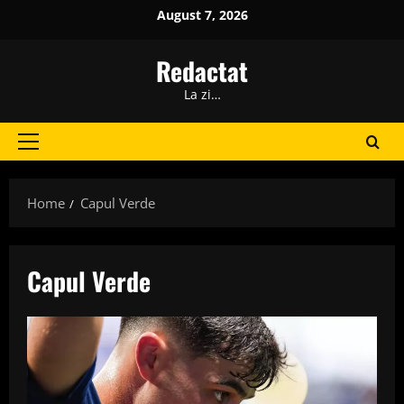
Skip
August 7, 2026
to
content
Redactat
La zi…
Primary
Menu
Home
Capul Verde
Capul Verde