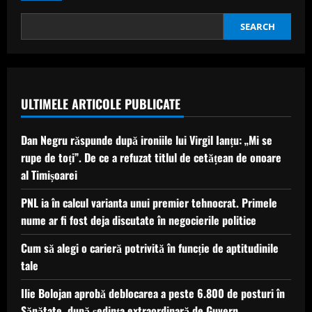
Capul
Verde
a
SEARCH
ținut
în
șah
Spania
și
a
obținut
ULTIMELE ARTICOLE PUBLICATE
un
0-
0
istoric
Dan Negru răspunde după ironiile lui Virgil Ianțu: „Mi se
rupe de toți”. De ce a refuzat titlul de cetățean de onoare
al Timișoarei
PNL ia în calcul varianta unui premier tehnocrat. Primele
nume ar fi fost deja discutate în negocierile politice
Cum să alegi o carieră potrivită în funcție de aptitudinile
tale
Ilie Bolojan aprobă deblocarea a peste 6.800 de posturi în
Sănătate, după ședința extraordinară de Guvern