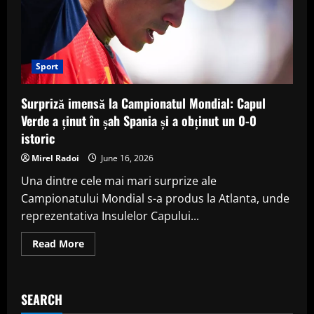
Sport
Surpriză imensă la Campionatul Mondial: Capul
Verde a ținut în șah Spania și a obținut un 0-0
istoric
Mirel Radoi
June 16, 2026
Una dintre cele mai mari surprize ale
Campionatului Mondial s-a produs la Atlanta, unde
reprezentativa Insulelor Capului...
Read
Read More
more
about
Surpriză
imensă
la
SEARCH
Campionatul
Mondial: