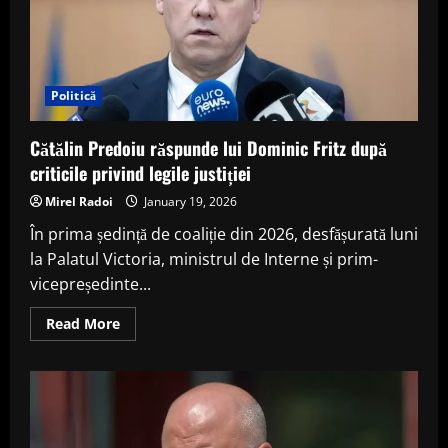
Politică
Cătălin Predoiu răspunde lui Dominic Fritz după
criticile privind legile justiției
Mirel Radoi
January 19, 2026
În prima ședință de coaliție din 2026, desfășurată luni
la Palatul Victoria, ministrul de Interne și prim-
vicepreședinte...
Read
Read More
more
about
Cătălin
Predoiu
răspunde
lui
Dominic
Fritz