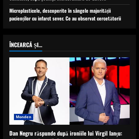
Microplasticele, descoperite în sângele majorității
pacienților cu infarct sever. Ce au observat cercetătorii
ÎNCEARCĂ ȘI...
Monden
Dan Negru răspunde după ironiile lui Virgil Ianțu: