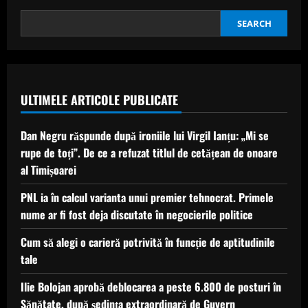
judecată
pentru
lipsa
SEARCH
alegerilor
în
București
—
USR
reacționează
ULTIMELE ARTICOLE PUBLICATE
Dan Negru răspunde după ironiile lui Virgil Ianțu: „Mi se
rupe de toți”. De ce a refuzat titlul de cetățean de onoare
al Timișoarei
PNL ia în calcul varianta unui premier tehnocrat. Primele
nume ar fi fost deja discutate în negocierile politice
Cum să alegi o carieră potrivită în funcție de aptitudinile
tale
Ilie Bolojan aprobă deblocarea a peste 6.800 de posturi în
Sănătate, după ședința extraordinară de Guvern