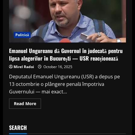
după
criticile
privind
legile
justiției
Politică
Emanuel Ungureanu dă Guvernul în judecată pentru
lipsa alegerilor în București — USR reacționează
Mirel Radoi
October 16, 2025
Deputatul Emanuel Ungureanu (USR) a depus pe
13 octombrie o plângere penală împotriva
Guvernului — mai exact...
Read
Read More
more
about
Emanuel
Ungureanu
dă
SEARCH
Guvernul
în