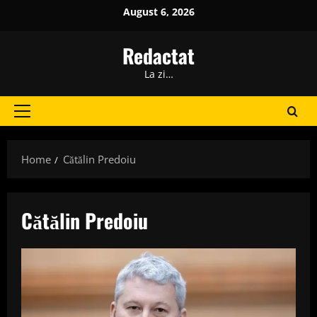
Skip
August 6, 2026
to
content
Redactat
La zi…
Primary
Menu
Home
Cătălin Predoiu
Cătălin Predoiu