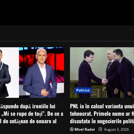
poți
crea
instabilitate
și
apoi
să
pretinzi
că
reprezinți
soluția”
Politică
ăspunde după ironiile lui
PNL ia în calcul varianta unu
: „Mi se rupe de toți”. De ce a
tehnocrat. Primele nume ar fi
ul de cetățean de onoare al
discutate în negocierile polit
Mirel Radoi
August 3, 2026