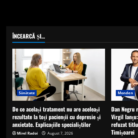
ÎNCEARCĂ ȘI...
Monden
Sănătate
Dan Negru r
De ce același tratament nu are aceleași
Virgil Ianțu
rezultate la toți pacienții cu depresie și
refuzat titl
anxietate. Explicațiile specialiștilor
Timișoarei
Mirel Radoi
August 7, 2026