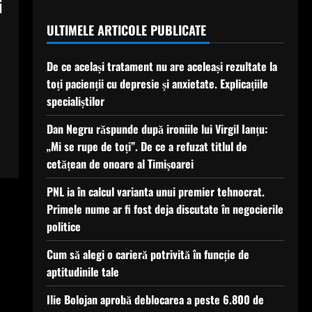
i
ULTIMELE ARTICOLE PUBLICATE
De ce același tratament nu are aceleași rezultate la
toți pacienții cu depresie și anxietate. Explicațiile
specialiștilor
Dan Negru răspunde după ironiile lui Virgil Ianțu:
„Mi se rupe de toți”. De ce a refuzat titlul de
cetățean de onoare al Timișoarei
PNL ia în calcul varianta unui premier tehnocrat.
Primele nume ar fi fost deja discutate în negocierile
politice
Cum să alegi o carieră potrivită în funcție de
aptitudinile tale
Ilie Bolojan aprobă deblocarea a peste 6.800 de