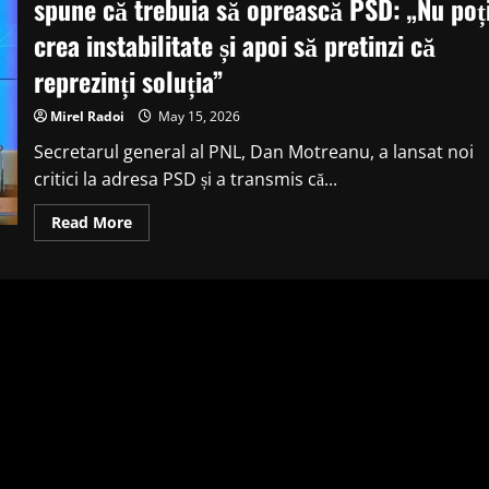
spune că trebuia să oprească PSD: „Nu poț
crea instabilitate și apoi să pretinzi că
reprezinți soluția”
Mirel Radoi
May 15, 2026
Secretarul general al PNL, Dan Motreanu, a lansat noi
critici la adresa PSD și a transmis că...
Read
Read More
more
about
Dan
Motreanu
îl
critică
pe
Nicușor
Dan
și
spune
că
trebuia
să
oprească
PSD:
„Nu