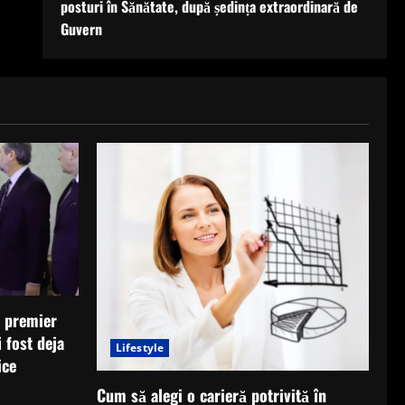
posturi în Sănătate, după ședința extraordinară de
Guvern
i premier
 fost deja
Lifestyle
ice
Cum să alegi o carieră potrivită în