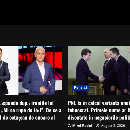
Politică
ăspunde după ironiile lui
PNL ia în calcul varianta unu
: „Mi se rupe de toți”. De ce a
tehnocrat. Primele nume ar fi
ul de cetățean de onoare al
discutate în negocierile polit
Mirel Radoi
August 3, 2026