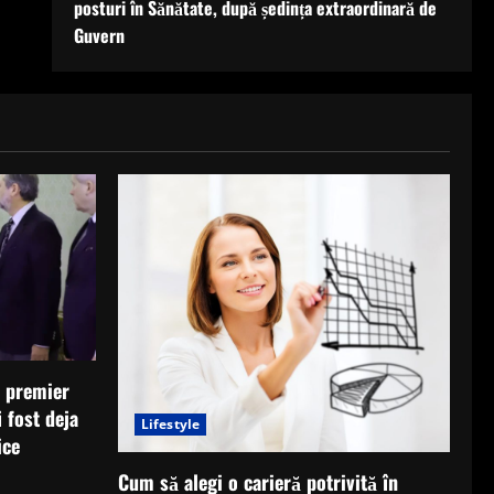
posturi în Sănătate, după ședința extraordinară de
Guvern
i premier
 fost deja
Lifestyle
ice
Cum să alegi o carieră potrivită în