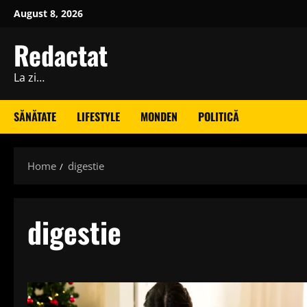
Skip
August 8, 2026
to
content
Redactat
La zi…
SĂNĂTATE
LIFESTYLE
MONDEN
POLITICĂ
Home
digestie
digestie