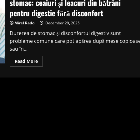
stomac: ceaiuri și leacuri din bătrâni
pentru digestie fără disconfort
Mirel Radoi
December 29, 2025
Durerea de stomac și disconfortul digestiv sunt
probleme comune care pot apărea după mese copioas
sau în...
Read
Read More
more
about
Remedii
tradiționale
pentru
durerile
de
stomac:
ceaiuri
și
leacuri
din
bătrâni
pentru
digestie
fără
disconfort