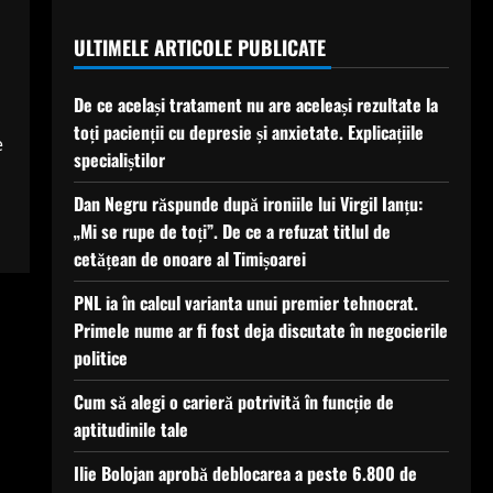
ULTIMELE ARTICOLE PUBLICATE
De ce același tratament nu are aceleași rezultate la
toți pacienții cu depresie și anxietate. Explicațiile
e
specialiștilor
Dan Negru răspunde după ironiile lui Virgil Ianțu:
„Mi se rupe de toți”. De ce a refuzat titlul de
cetățean de onoare al Timișoarei
PNL ia în calcul varianta unui premier tehnocrat.
Primele nume ar fi fost deja discutate în negocierile
politice
Cum să alegi o carieră potrivită în funcție de
aptitudinile tale
Ilie Bolojan aprobă deblocarea a peste 6.800 de