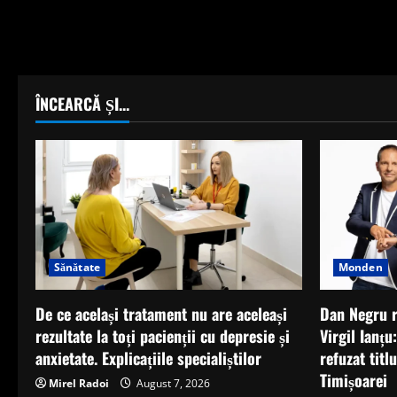
ÎNCEARCĂ ȘI...
Monden
Sănătate
Dan Negru r
De ce același tratament nu are aceleași
Virgil Ianțu
rezultate la toți pacienții cu depresie și
refuzat titl
anxietate. Explicațiile specialiștilor
Timișoarei
Mirel Radoi
August 7, 2026