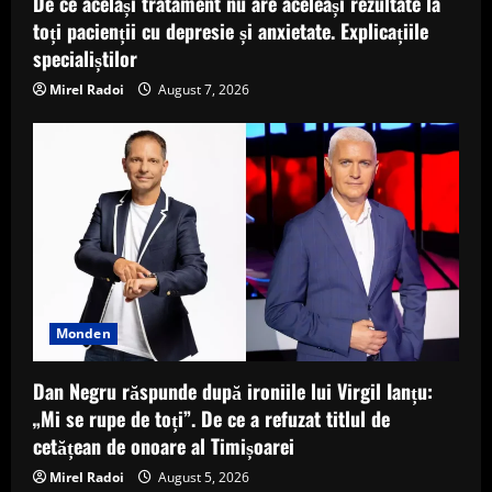
De ce același tratament nu are aceleași rezultate la
toți pacienții cu depresie și anxietate. Explicațiile
specialiștilor
Mirel Radoi
August 7, 2026
Monden
Dan Negru răspunde după ironiile lui Virgil Ianțu:
„Mi se rupe de toți”. De ce a refuzat titlul de
cetățean de onoare al Timișoarei
Mirel Radoi
August 5, 2026