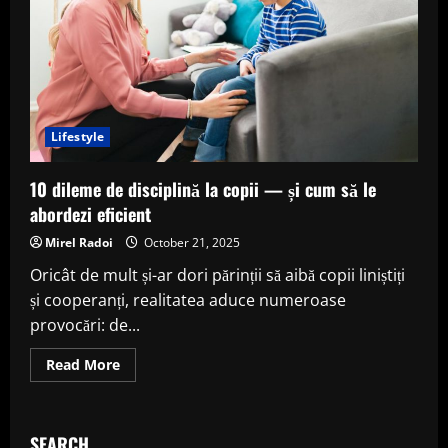
Lifestyle
10 dileme de disciplină la copii — și cum să le
abordezi eficient
Mirel Radoi
October 21, 2025
Oricât de mult și-ar dori părinții să aibă copii liniștiți
și cooperanți, realitatea aduce numeroase
provocări: de...
Read
Read More
more
about
10
dileme
de
SEARCH
disciplină