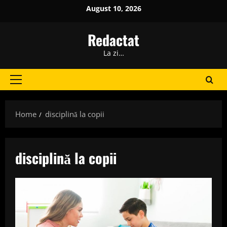
Skip
August 10, 2026
to
content
Redactat
La zi…
Primary
Menu
Home
disciplină la copii
disciplină la copii