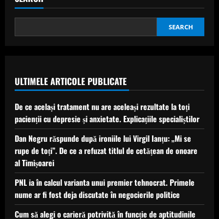
la
copii
—
și
SEARCH
cum
să
le
abordezi
eficient
ULTIMELE ARTICOLE PUBLICATE
De ce același tratament nu are aceleași rezultate la toți
pacienții cu depresie și anxietate. Explicațiile specialiștilor
Dan Negru răspunde după ironiile lui Virgil Ianțu: „Mi se
rupe de toți”. De ce a refuzat titlul de cetățean de onoare
al Timișoarei
PNL ia în calcul varianta unui premier tehnocrat. Primele
nume ar fi fost deja discutate în negocierile politice
Cum să alegi o carieră potrivită în funcție de aptitudinile