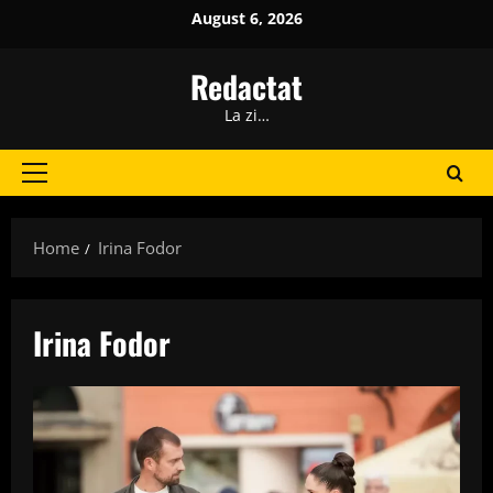
Skip
August 6, 2026
to
content
Redactat
La zi…
Primary
Menu
Home
Irina Fodor
Irina Fodor