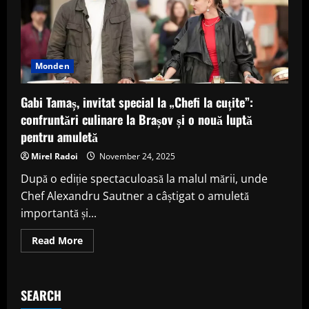
Monden
Gabi Tamaș, invitat special la „Chefi la cuțite”:
confruntări culinare la Brașov și o nouă luptă
pentru amuletă
Mirel Radoi
November 24, 2025
După o ediție spectaculoasă la malul mării, unde
Chef Alexandru Sautner a câștigat o amuletă
importantă și...
Read
Read More
more
about
Gabi
Tamaș,
invitat
SEARCH
special
la