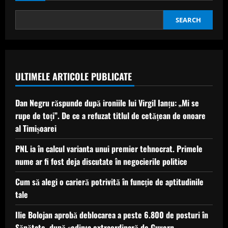
„Chefi
la
cuțite”:
SEARCH
confruntări
culinare
la
Brașov
și
o
nouă
ULTIMELE ARTICOLE PUBLICATE
luptă
pentru
amuletă
Dan Negru răspunde după ironiile lui Virgil Ianțu: „Mi se
rupe de toți”. De ce a refuzat titlul de cetățean de onoare
al Timișoarei
PNL ia în calcul varianta unui premier tehnocrat. Primele
nume ar fi fost deja discutate în negocierile politice
Cum să alegi o carieră potrivită în funcție de aptitudinile
tale
Ilie Bolojan aprobă deblocarea a peste 6.800 de posturi în
Sănătate, după ședința extraordinară de Guvern