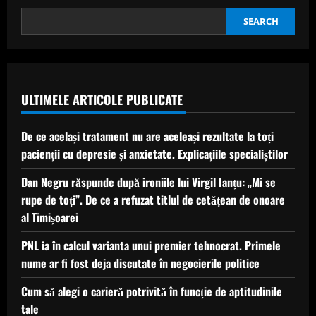
și
Loredana,
pe
SEARCH
scenă
–
reacții
și
dezvăluiri
ULTIMELE ARTICOLE PUBLICATE
De ce același tratament nu are aceleași rezultate la toți
pacienții cu depresie și anxietate. Explicațiile specialiștilor
Dan Negru răspunde după ironiile lui Virgil Ianțu: „Mi se
rupe de toți”. De ce a refuzat titlul de cetățean de onoare
al Timișoarei
PNL ia în calcul varianta unui premier tehnocrat. Primele
nume ar fi fost deja discutate în negocierile politice
Cum să alegi o carieră potrivită în funcție de aptitudinile
tale