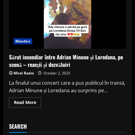
Monden
Sărut incendiar între Adrian Minune și Loredana, pe
scenă – reacții și dezvăluiri
Mirel Radoi
October 2, 2025
La finalul unui concert care a pus publicul în transă,
Adrian Minune și Loredana au surprins pe...
Read
Read More
more
about
Sărut
incendiar
între
SEARCH
Adrian
Minune