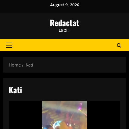
Skip
August 9, 2026
to
content
Redactat
La zi…
Primary
Menu
Home
Kati
Kati