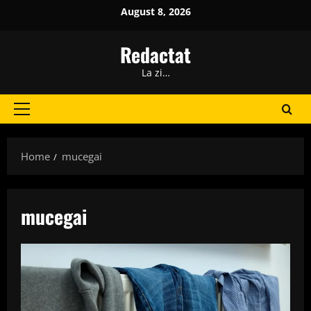
Skip
August 8, 2026
to
content
Redactat
La zi…
Primary
Menu
Home
mucegai
mucegai