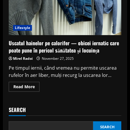
Lifestyle
Uscatul hainelor pe calorifer — obicei iernatic care
poate pune în pericol sănătatea și locuința
Mirel Radoi
November 27, 2025
Pe timpul iernii, când vremea nu permite uscarea
rufelor în aer liber, mulți recurg la uscarea lor...
Read
Read More
more
about
Uscatul
hainelor
pe
SEARCH
calorifer
—
obicei
iernatic
care
SEARCH