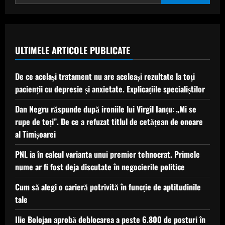
poate
pune
în
pericol
sănătatea
și
locuința
ULTIMELE ARTICOLE PUBLICATE
De ce același tratament nu are aceleași rezultate la toți
pacienții cu depresie și anxietate. Explicațiile specialiștilor
Dan Negru răspunde după ironiile lui Virgil Ianțu: „Mi se
rupe de toți”. De ce a refuzat titlul de cetățean de onoare
al Timișoarei
PNL ia în calcul varianta unui premier tehnocrat. Primele
nume ar fi fost deja discutate în negocierile politice
Cum să alegi o carieră potrivită în funcție de aptitudinile
tale
Ilie Bolojan aprobă deblocarea a peste 6.800 de posturi în