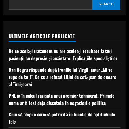
alături
de
SEARCH
Brigitte
Macron
și
Olena
Zelenska
ULTIMELE ARTICOLE PUBLICATE
De ce același tratament nu are aceleași rezultate la toți
pacienții cu depresie și anxietate. Explicațiile specialiștilor
Dan Negru răspunde după ironiile lui Virgil Ianțu: „Mi se
rupe de toți”. De ce a refuzat titlul de cetățean de onoare
al Timișoarei
PNL ia în calcul varianta unui premier tehnocrat. Primele
nume ar fi fost deja discutate în negocierile politice
Cum să alegi o carieră potrivită în funcție de aptitudinile
tale