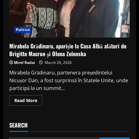
Politică
Mirabela Grădinaru, apariție la Casa Albă alături de
Brigitte Macron și Olena Zelenska
Mirel Radoi
March 26, 2026
Mirabela Grădinaru, partenera președintelui
Nicușor Dan, a fost surprinsă în Statele Unite, unde
participă la un summit...
Read
Read More
more
about
Mirabela
Grădinaru,
apariție
SEARCH
la
Casa
Albă