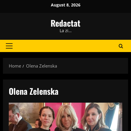
Skip
August 8, 2026
to
content
Redactat
La zi…
Primary
Menu
Home
Olena Zelenska
Olena Zelenska