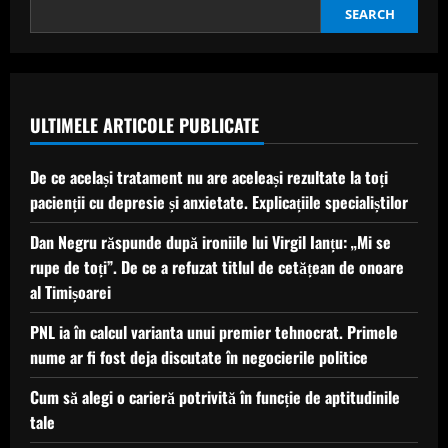
la
nas:
SEARCH
intervenția
a
durat
șase
ore
și
jumătate
ULTIMELE ARTICOLE PUBLICATE
De ce același tratament nu are aceleași rezultate la toți
pacienții cu depresie și anxietate. Explicațiile specialiștilor
Dan Negru răspunde după ironiile lui Virgil Ianțu: „Mi se
rupe de toți”. De ce a refuzat titlul de cetățean de onoare
al Timișoarei
PNL ia în calcul varianta unui premier tehnocrat. Primele
nume ar fi fost deja discutate în negocierile politice
Cum să alegi o carieră potrivită în funcție de aptitudinile
tale