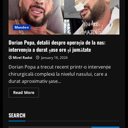
Monden
Dorian Popa, detalii despre operația de la nas:
intervenția a durat șase ore și jumătate
Mirel Radoi
January 16, 2026
Dorian Popa a trecut recent printr-o intervenție
chirurgicală complexă la nivelul nasului, care a
durat aproximativ șase...
Read
Read More
more
about
Dorian
Popa,
detalii
SEARCH
despre
operația
de