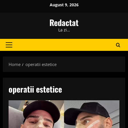
Skip
August 9, 2026
to
content
Redactat
La zi…
Primary
Menu
Home
operatii estetice
operatii estetice