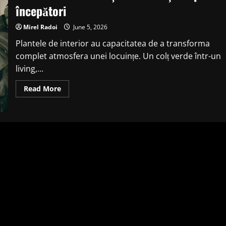
începători
Mirel Radoi
June 5, 2026
Plantele de interior au capacitatea de a transforma
complet atmosfera unei locuințe. Un colț verde într-un
living,...
Read
Read More
more
about
Plante
de
interior
ușor
de
întreținut
pentru
începători