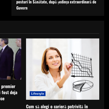
posturi în Sănătate, după ședința extraordinară de
Guvern
i premier
 fost deja
Lifestyle
ice
Cum să alegi o carieră potrivită în