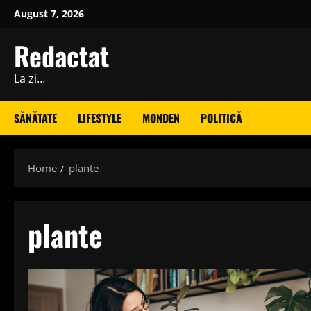
Skip
August 7, 2026
to
content
Redactat
La zi…
SĂNĂTATE
LIFESTYLE
MONDEN
POLITICĂ
Home
plante
plante