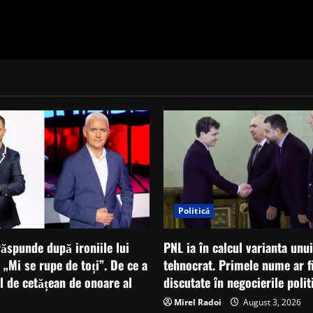
Politică
ăspunde după ironiile lui
PNL ia în calcul varianta unu
: „Mi se rupe de toți”. De ce a
tehnocrat. Primele nume ar fi
ul de cetățean de onoare al
discutate în negocierile polit
Mirel Radoi
August 3, 2026