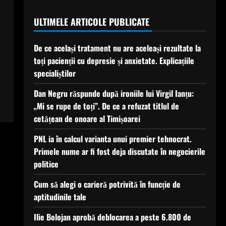
ULTIMELE ARTICOLE PUBLICATE
De ce același tratament nu are aceleași rezultate la
toți pacienții cu depresie și anxietate. Explicațiile
specialiștilor
Dan Negru răspunde după ironiile lui Virgil Ianțu:
„Mi se rupe de toți”. De ce a refuzat titlul de
cetățean de onoare al Timișoarei
PNL ia în calcul varianta unui premier tehnocrat.
Primele nume ar fi fost deja discutate în negocierile
politice
Cum să alegi o carieră potrivită în funcție de
aptitudinile tale
Ilie Bolojan aprobă deblocarea a peste 6.800 de