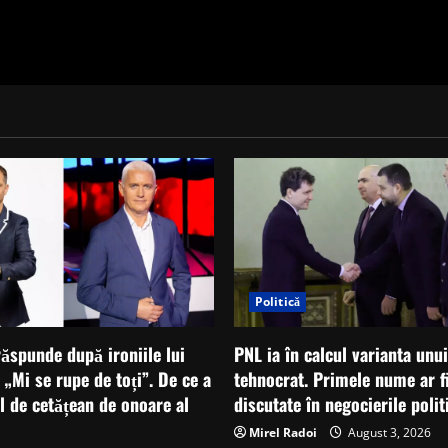
Politică
ăspunde după ironiile lui
PNL ia în calcul varianta unu
: „Mi se rupe de toți”. De ce a
tehnocrat. Primele nume ar fi
ul de cetățean de onoare al
discutate în negocierile polit
Mirel Radoi
August 3, 2026