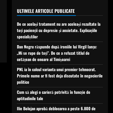
ULTIMELE ARTICOLE PUBLICATE
De ce același tratament nu are aceleași rezultate la
toți pacienții cu depresie și anxietate. Explicațiile
specialiștilor
Dan Negru răspunde după ironiile lui Virgil Ianțu:
„Mi se rupe de toți”. De ce a refuzat titlul de
cetățean de onoare al Timișoarei
PNL ia în calcul varianta unui premier tehnocrat.
Primele nume ar fi fost deja discutate în negocierile
politice
Cum să alegi o carieră potrivită în funcție de
aptitudinile tale
Ilie Bolojan aprobă deblocarea a peste 6.800 de