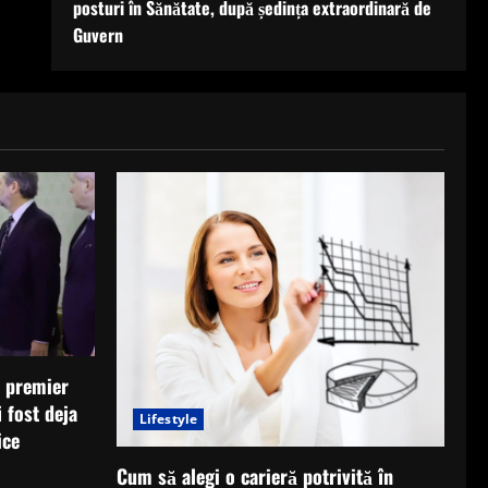
posturi în Sănătate, după ședința extraordinară de
Guvern
i premier
 fost deja
Lifestyle
ice
Cum să alegi o carieră potrivită în