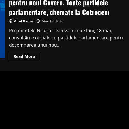
pentru noul Guvern. Toate partidele
parlamentare, chemate la Cotroceni
Mirel Radoi
May 13, 2026
Președintele Nicușor Dan va începe luni, 18 mai,
consultările oficiale cu partidele parlamentare pentru
desemnarea unui nou...
Read
Read More
more
about
Nicușor
Dan
începe
consultările
oficiale
pentru
noul
Guvern.
Toate
partidele
parlamentare,
chemate
la
Cotroceni