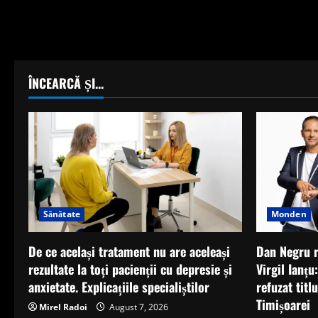
ÎNCEARCĂ ȘI...
Monden
Sănătate
Dan Negru r
De ce același tratament nu are aceleași
Virgil Ianțu
rezultate la toți pacienții cu depresie și
refuzat titl
anxietate. Explicațiile specialiștilor
Timișoarei
Mirel Radoi
August 7, 2026