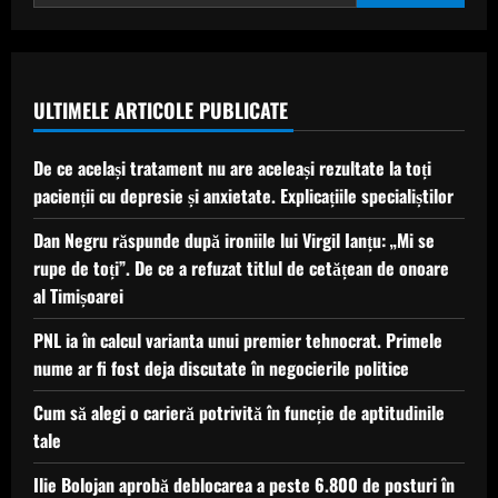
2026.
La
ce
oră
începe
Freiburg
–
ULTIMELE ARTICOLE PUBLICATE
Aston
Villa
De ce același tratament nu are aceleași rezultate la toți
pacienții cu depresie și anxietate. Explicațiile specialiștilor
Dan Negru răspunde după ironiile lui Virgil Ianțu: „Mi se
rupe de toți”. De ce a refuzat titlul de cetățean de onoare
al Timișoarei
PNL ia în calcul varianta unui premier tehnocrat. Primele
nume ar fi fost deja discutate în negocierile politice
Cum să alegi o carieră potrivită în funcție de aptitudinile
tale
Ilie Bolojan aprobă deblocarea a peste 6.800 de posturi în