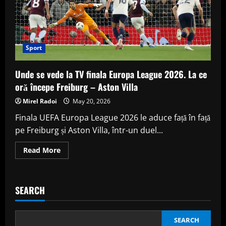
Sport
Unde se vede la TV finala Europa League 2026. La ce
oră începe Freiburg – Aston Villa
Mirel Radoi
May 20, 2026
Finala UEFA Europa League 2026 le aduce față în față
pe Freiburg și Aston Villa, într-un duel...
Read
Read More
more
about
Unde
se
vede
SEARCH
la
TV
finala
Europa
League
SEARCH