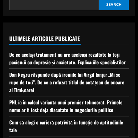
de
look.
SEARCH
Cum
arată
acum
logodnica
lui
Speak
ULTIMELE ARTICOLE PUBLICATE
De ce același tratament nu are aceleași rezultate la toți
pacienții cu depresie și anxietate. Explicațiile specialiștilor
Dan Negru răspunde după ironiile lui Virgil Ianțu: „Mi se
rupe de toți”. De ce a refuzat titlul de cetățean de onoare
al Timișoarei
PNL ia în calcul varianta unui premier tehnocrat. Primele
nume ar fi fost deja discutate în negocierile politice
Cum să alegi o carieră potrivită în funcție de aptitudinile
tale