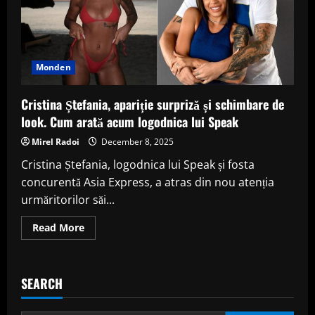
Monden
Cristina Ștefania, apariție surpriză și schimbare de
look. Cum arată acum logodnica lui Speak
Mirel Radoi
December 8, 2025
Cristina Ștefania, logodnica lui Speak și fosta
concurentă Asia Express, a atras din nou atenția
urmăritorilor săi...
Read
Read More
more
about
Cristina
Ștefania,
apariție
SEARCH
surpriză
și
schimbare