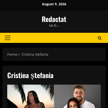
Skip
August 9, 2026
to
content
Redactat
La zi…
Primary
Menu
Home
Cristina Ștefania
Cristina Ștefania