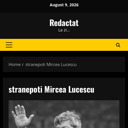
Skip
August 9, 2026
to
content
Redactat
La zi…
Primary
Menu
Home
stranepoti Mircea Lucescu
stranepoti Mircea Lucescu