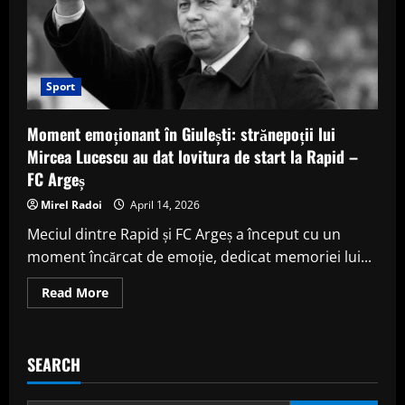
Sport
Moment emoționant în Giulești: strănepoții lui
Mircea Lucescu au dat lovitura de start la Rapid –
FC Argeș
Mirel Radoi
April 14, 2026
Meciul dintre Rapid și FC Argeș a început cu un
moment încărcat de emoție, dedicat memoriei lui...
Read
Read More
more
about
Moment
emoționant
în
SEARCH
Giulești:
strănepoții
lui