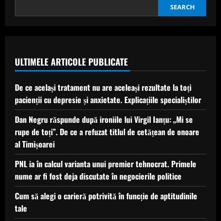
Mircea
Lucescu
SEARCH
au
dat
lovitura
de
start
la
Rapid
ULTIMELE ARTICOLE PUBLICATE
–
FC
Argeș
De ce același tratament nu are aceleași rezultate la toți
pacienții cu depresie și anxietate. Explicațiile specialiștilor
Dan Negru răspunde după ironiile lui Virgil Ianțu: „Mi se
rupe de toți”. De ce a refuzat titlul de cetățean de onoare
al Timișoarei
PNL ia în calcul varianta unui premier tehnocrat. Primele
nume ar fi fost deja discutate în negocierile politice
Cum să alegi o carieră potrivită în funcție de aptitudinile
tale